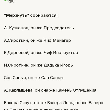
"Мерзнуть" собираются:
А. Кузнецов, он же Председатель
А.Сироткин, он же Чиф Менагер
Е.Дерновой, он же Чиф Инструктор
И.Сироткин, он же Дядька Игорь
Сан Саныч, он же Сан Саныч
А. Карлышева, он она же Камень Отпущения
Валера Скаут, он же Валера Лось, он же Валера
из Ору см. отчет о прошлом походе.