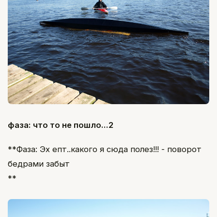
фаза: что то не пошло...2
**Фаза: Эх епт..какого я сюда полез!!! - поворот
бедрами забыт
**