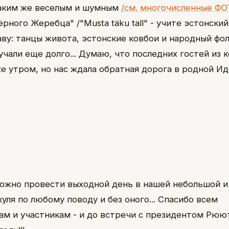
таким же веселым и шумным
/см. многочисленные ФО
ного Жеребца" /"Musta täku tall" - учите эстонский!
лаву: танцы живота, эстонские ковбои и народный фо
вучали еще долго... Думаю, что последних гостей из
е утром, но нас ждала обратная дорога в родной Ид
жно провести выходной день в нашей небольшой и
куля по любому поводу и без оного... Спасибо всем
ам и участникам - и до встречи с президентом Рюю