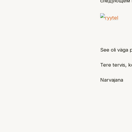
следующем г
See oli väga p
Tere tervis, k
Narvajana