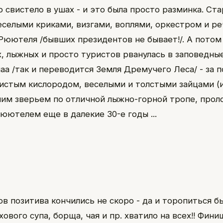
о свистело в ушах - и это была просто разминка. Ст
еселыми криками, визгами, воплями, оркестром и р
Рюютеля /бывших президентов не бывает!/. А потом
, лыжных и просто туристов рванулась в заповедны
аа /так и переводится Земля Дремучего Леса/ - за 
истым кислородом, веселыми и толстыми зайцами (и
чим зверьем по отличной лыжно-горной тропе, про
Рюютелем еще в далекие 30-е годы ...
ов позитива кончились не скоро - да и торопиться б
хового супа, борща, чая и пр. хватило на всех!! Фин