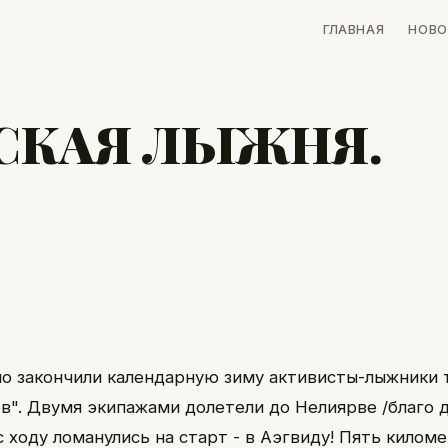
ГЛАВНАЯ
НОВО
СКАЯ ЛЫЖНЯ.
о закончили календарную зиму активисты-лыжники 
в". Двумя экипажами долетели до Нелиярве /благо 
с ходу ломанулись на старт - в Аэгвиду! Пять килом