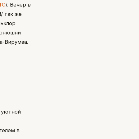
ТО
/. Вечер в
/ так же
льклор
 конюшни
а-Вирумаа.
 уютной
телем в