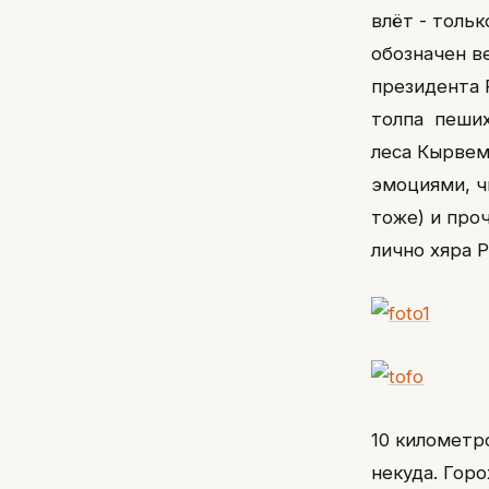
влёт - тольк
обозначен в
президента 
толпа пеших
леса Кырвем
эмоциями, ч
тоже) и про
лично хяра 
10 километр
некуда. Горо