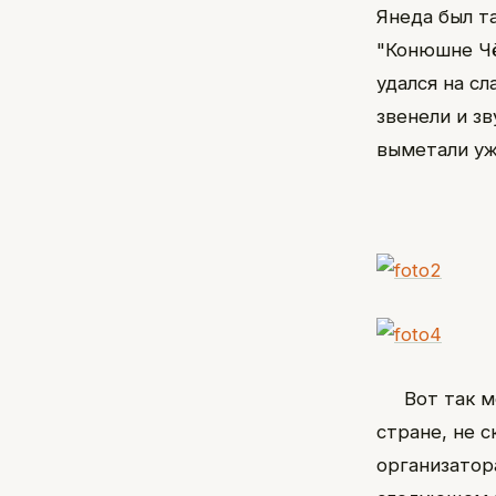
Янеда был 
"Конюшне Чёр
удался на с
звенели и з
выметали уж
Вот так мо
стране, не с
организатор