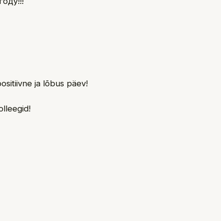
оду!!!
ositiivne ja lõbus päev!
olleegid!