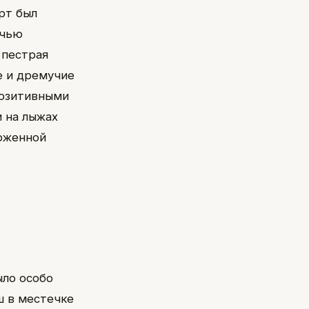
арт был
ечью
 пестрая
е и дремучие
позитивными
 на лыжах
ложенной
ыло особо
иш в местечке