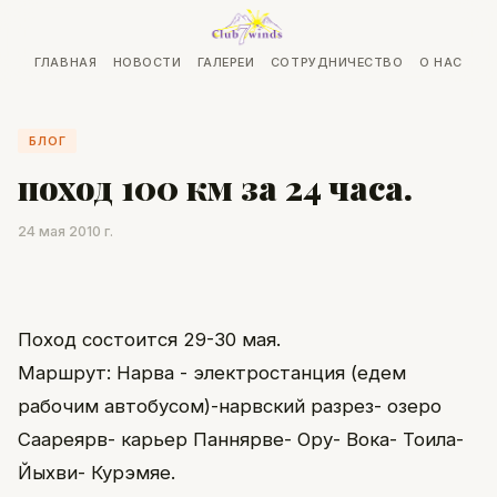
ГЛАВНАЯ
НОВОСТИ
ГАЛЕРЕИ
СОТРУДНИЧЕСТВО
О НАС
БЛОГ
поход 100 км за 24 часа.
24 мая 2010 г.
Поход состоится 29-30 мая.
Маршрут: Нарва - электростанция (едем
рабочим автобусом)-нарвский разрез- озеро
Саареярв- карьер Паннярве- Ору- Вока- Тоила-
Йыхви- Курэмяе.