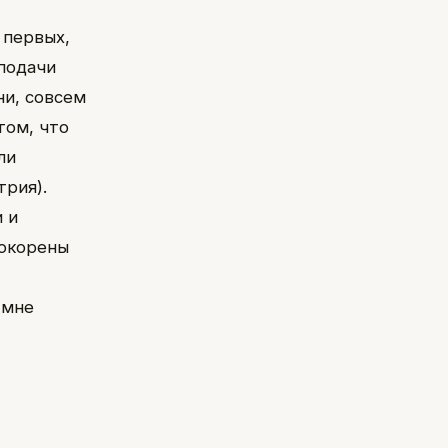
 первых,
 подачи
ни, совсем
том, что
ли
трия).
 и
покорены
 мне