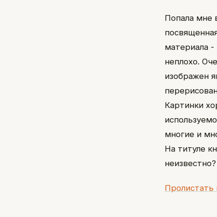
Попала мне в
посвященная
материала -
неплохо. Оче
изображен я
перерисован
Картинки хо
используемо
многие и мн
На титуле к
неизвестно?
Пролистать