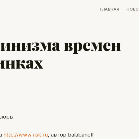
ГЛАВНАЯ
НОВО
пинизма времен
инках
та
http://www.risk.ru
, автор balabanoff