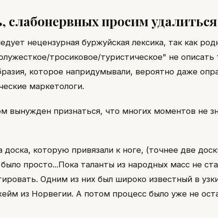
ь, слабонервных просим удалиться
едует нецензурная буржуйская лексика, так как род
олужесткое/тросиковое/туристическое" не описать 
бразия, которое напридумывали, вероятно даже опр
ческие маркетологи.
ом вынужден признаться, что многих моментов не зн
 доска, которую привязали к ноге, (точнее две доск
 было просто...Пока таланты из народных масс не ст
ировать. Одним из них был широко известный в узки
ейм из Норвегии. А потом процесс было уже не оста