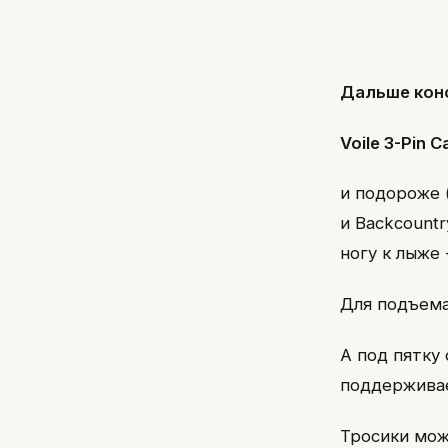
Дальше кон
Voile 3-Pin C
и подороже 
и Backcountr
ногу к лыже
Для подъема
А под пятку
поддерживае
Тросики мож