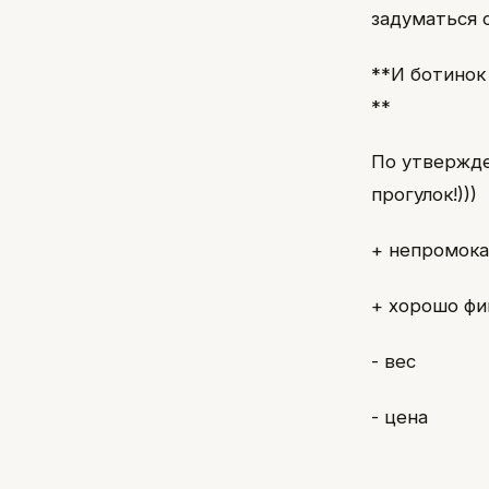
задуматься 
**И ботинок 
**
По утвержде
прогулок!)))
+ непромок
+ хорошо фи
- вес
- цена