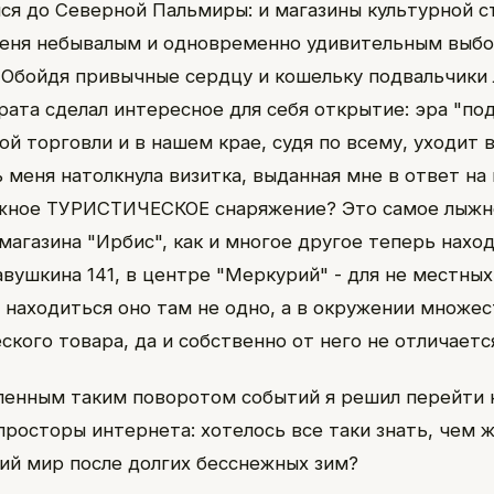
лся до Северной Пальмиры: и магазины культурной 
меня небывалым и одновременно удивительным выб
 Обойдя привычные сердцу и кошельку подвальчики 
рата сделал интересное для себя открытие: эра "по
й торговли и в нашем крае, судя по всему, уходит 
 меня натолкнула визитка, выданная мне в ответ на 
ыжное ТУРИСТИЧЕСКОЕ снаряжение? Это самое лыжн
магазина "Ирбис", как и многое другое теперь нахо
авушкина 141, в центре "Меркурий" - для не местных
о находиться оно там не одно, а в окружении множес
кого товара, да и собственно от него не отличается
ленным таким поворотом событий я решил перейти 
просторы интернета: хотелось все таки знать, чем 
ий мир после долгих бесснежных зим?