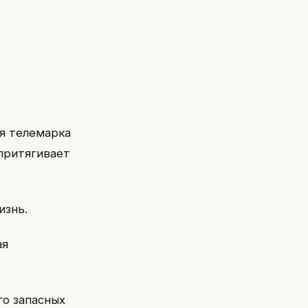
я телемарка
 притягивает
изнь.
ая
го запасных