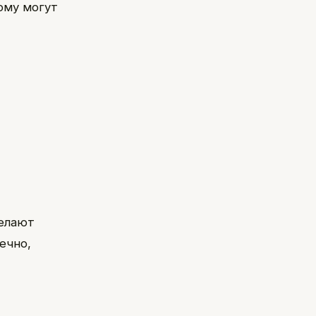
ому могут
делают
ечно,