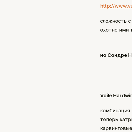
http://www.v
сложность с
охотно ими 
но Сондре Н
Voile Hardwi
комбинация 
теперь катр
карвинговые 