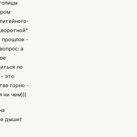
столицы
ором
литейного-
дворотной"
в прошлое -
вопрос: а
ое
диться по
 - это
тва горно -
 ни чем)))
на
же дышит