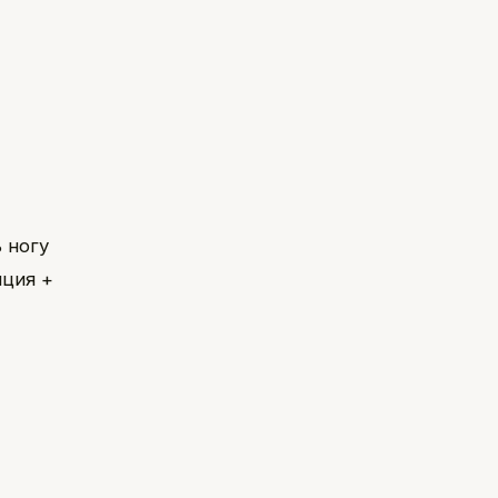
 ногу
яция +