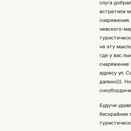
слуга добра
встретили 
снаряжения.
невского-ма
туристическо
на эту мысль
где у вас л
снаряжение 
адресу ул. С
далеко))). Н
сноубордичес
Будучи удив
бескрайние 
туристическ