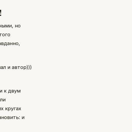
!
ными, но
того
авданно,
ал и автор)))
и к двум
али
х кругах
новить: и