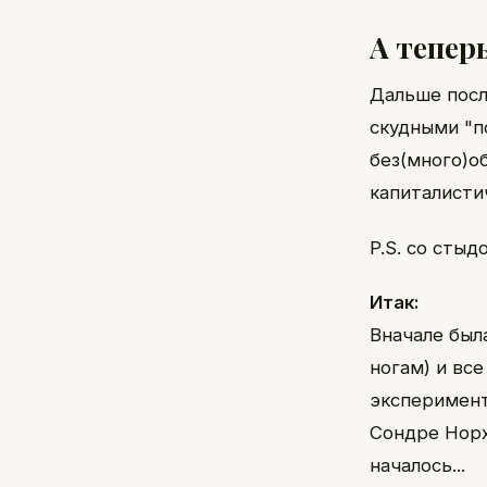
А тепер
Дальше посл
скудными "п
без(много)о
капиталисти
P.S. со стыд
Итак:
Вначале была
ногам) и все
эксперимент
Сондре Норх
началось...