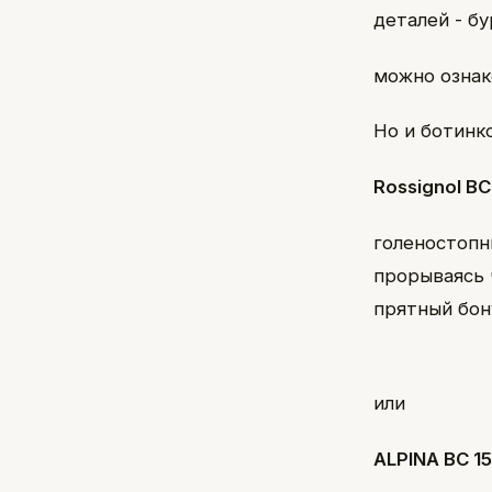
деталей - б
можно озна
Но и ботинк
Rossignol BC
голеностопн
прорываясь 
прятный бону
или
ALPINA BC 1