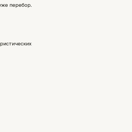
уже перебор.
уристических