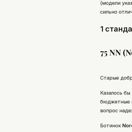
(модели ука
сильно отли
1 станд
75 NN (N
Cтарые добры
Казалось бы
бюджетные к
вопрос наде
Ботинок
Nor