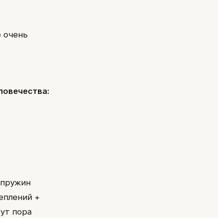
е очень
ловечества:
 пружин
еплений +
тут пора