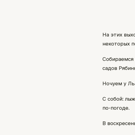
На этих вых
некоторых п
Собираемся
садов Рябин
Ночуем у Ль
С собой: лы
по-погоде.
В воскресен