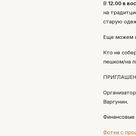
В
12.00 в во
на традитци
старую одежд
Еще можем и 
Кто не собе
пешком/на л
ПРИГЛАШЕН
Организатор
Варгунин.
Финансовые 
Фотки с про