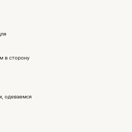
для
м в сторону
м, одеваемся