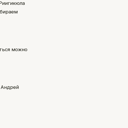
 Риигикюла
обираем
аться можно
- Андрей