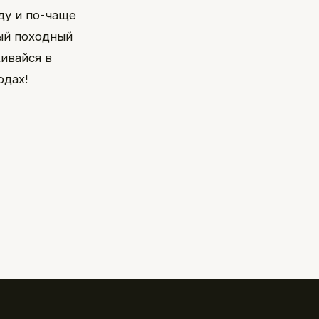
ду и по-чаще
ый походный
живайся в
одах!