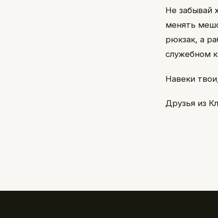
Не забывай 
менять мешо
рюкзак, а р
служебном к
Навеки твои
Друзья из К