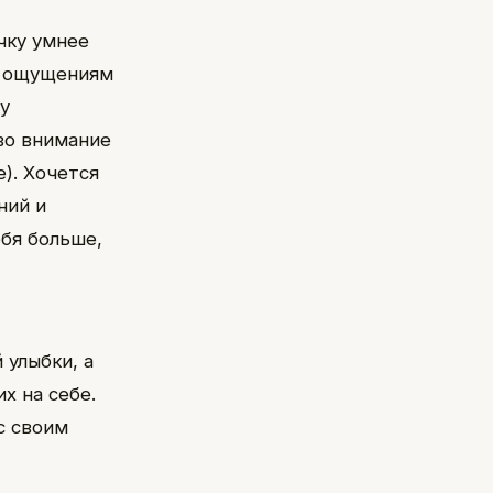
чку умнее
им ощущениям
ку
во внимание
). Хочется
ний и
ебя больше,
 улыбки, а
х на себе.
с своим