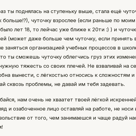
аз ты поднялась на ступеньку выше, стала ещё чуто
уж больше!?), чуточку взрослее (если раньше по мо
было лет 18, то лейчас уже ближе к 20ти :) ) и чуточ
ей (может даже больше чем чуточку, если принять 
е заняться организацией учебных процессов в школе
что ты сможешь чуточку облегчись груз этих измене
нужную тяжесть со своих плечей. Не взваливай на с
обна вынести, с лёгкостью относись к сложностям и
ай сквозь проблемы, не давай им тебя задевать.
байся, нам очень не хваатет твоей лёгкой искренней
яд и озабоченное лицо оставляй на работе, не носи и
вольствие от того, чем занимаешся и чаще радуй на
!