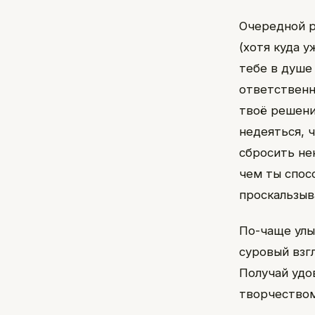
Очередной р
(хотя куда 
тебе в душе 
ответственн
твоё решени
недеяться, 
сбросить не
чем ты спос
проскальзыв
По-чаще улы
суровый взгл
Получай удо
творчеством