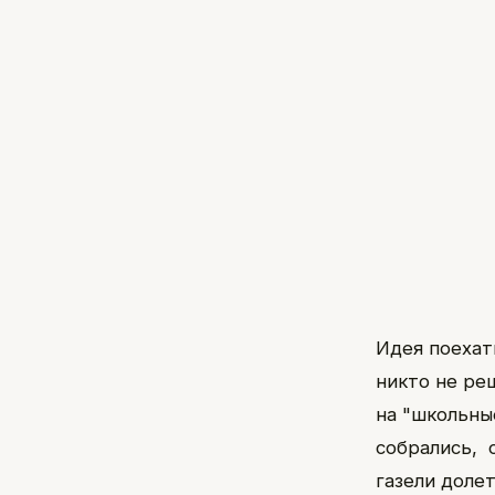
Идея поехат
никто не ре
на "школьны
собрались, 
газели доле