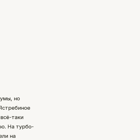
умы, но
 Ястребиное
 всё-таки
ю. На турбо-
ели на