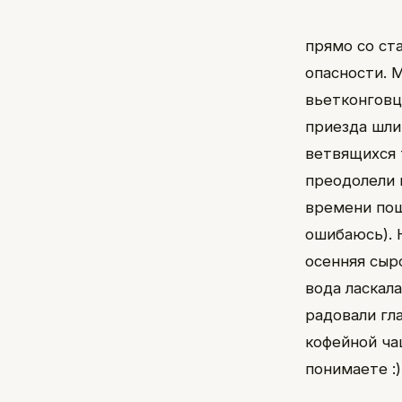
прямо со ст
опасности. 
вьетконговц
приезда шли
ветвящихся т
преодолели 
времени пош
ошибаюсь). 
осенняя сыр
вода ласкал
радовали гл
кофейной ча
понимаете :)