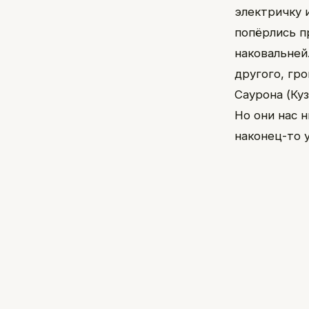
электричку 
попёрлись п
наковальней
другого, гр
Саурона (Куз
Но они нас 
наконец-то 