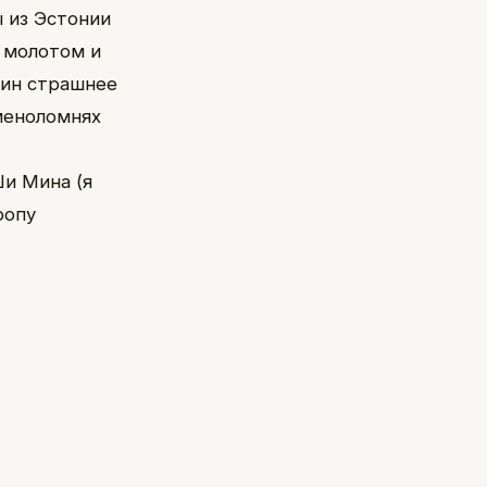
ы из Эстонии
у молотом и
дин страшнее
меноломнях
Ши Мина (я
ропу