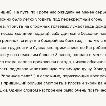
анции). На пути по Тропе нас ожидали не менее серь
Можно было легко угодить под перекрёстный огонь
ев, утонуть на огромных грязевых лужах (ведь дож
 несколько дней подряд), заблудиться в бесконечн
ропинок, сгинуть в бескрайних болотах, ... но мы с
все трудности и буквально примчались до Ястребин
ло у нас немногим больше 3 часов, поправте меня, 
На озере царила прекрасная погода, низкая облачнос
ость радовали изветшавшую столичную душу. Холод
а "бренное тело" :) а огромные, поражающие вообра
аз привыкший больше смотреть в плоский экран да н
шки. Одним словом настроение было очень поэтичес