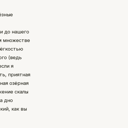
ёзные
ди до нашего
ом множестве
 лёгкостью
ого (ведь
если я
ть, приятная
ная озёрная
жение скалы
а дно
кий, как вы