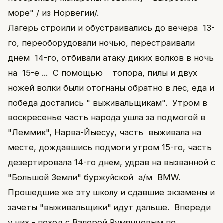
море" / из Норвегии/.
Лагерь строили и обустраивались до вечера 13-
го, переоборудовали ночью, перестраивали
днем 14-го, отбивали атаку диких волков в ночь
на 15-е ... С помощью топора, пилы и двух
ножей волки были отогнаны обратно в лес, еда и
победа достались " выживальщикам". Утром в
воскресенье часть народа ушла за подмогой в
"Леммик", Нарва-Йыесуу, часть выживала на
месте, дождавшись подмоги утром 15-го, часть
дезертировала 14-го днем, удрав на вызванной с
"Большой Земли" буржуйской а/м ВМW.
Прошедшие же эту школу и сдавшие экзамены и
зачеты "выживальщики" идут дальше. Впереди
у них - поход с Валерой Румянцевым по