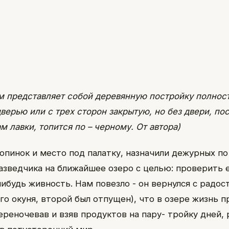
м представляет собой деревянную постройку полнос
верью или с трех сторон закрытую, но без двери, по
ам лавки, топится по – черному. От автора)
опинок и место под палатку, назначили дежурных по
азведчика на ближайшее озеро с целью: проверить е
 нибудь живность. Нам повезло - он вернулся с радо
го окуня, второй был отпущен), что в озере жизнь п
ереночевав и взяв продуктов на пару- тройку дней, 