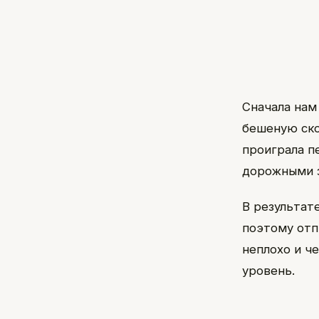
Сначала нам
бешеную ско
проиграла п
дорожными 
В результате
поэтому отп
неплохо и ч
уровень.