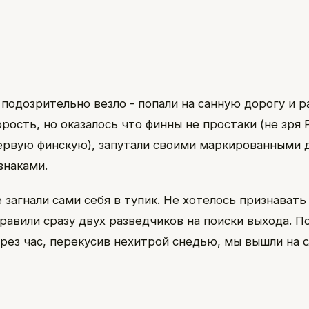
 подозрительно везло - попали на санную дорогу и р
рость, но оказалось что финны не простаки (не зря 
ервую финскую), запутали своими маркированными 
знаками.
 загнали сами себя в тупик. Не хотелось признават
равили сразу двух разведчиков на поиски выхода. П
ерез час, перекусив нехитрой снедью, мы вышли на