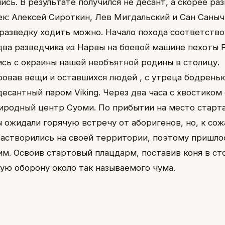
ись. В результате получился не десант, а скорее ра
век: Алексей Сироткин, Лев Мигдальский и Сан Саныч
в разведку ходить можно. Начало похода соответств
два разведчика из Нарвы на боевой машине пехоты F
сь с окраины нашей необъятной родины в столицу.
овав вещи и оставшихся людей , с утреца бодреньк
десантный паром Viking. Через два часа с хвостиком
иродный центр Суоми. По прибытии на место старта
ы ожидали горячую встречу от аборигенов, но, к со
 растворились на своей территории, поэтому пришло
им. Освоив стартовый плацдарм, поставив коня в ст
кую оборону около так называемого чума.