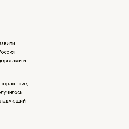
азвили
Россия
дорогами и
ь поражение,
олучилось
 следующий