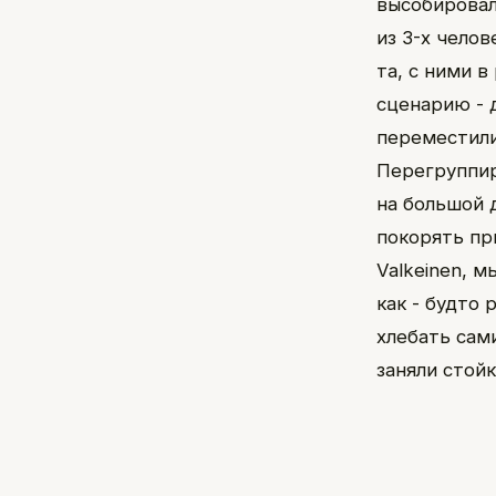
высобировал
из 3-х чело
та, с ними 
сценарию - 
переместили
Перегруппир
на большой 
покорять пр
Valkeinen, м
как - будто
хлебать сам
заняли стой