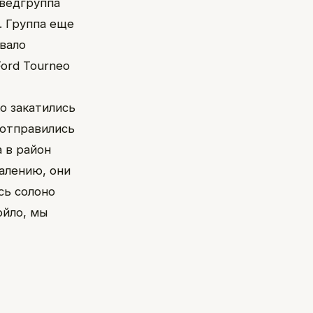
зведгруппа
. Группа еще
овало
ord Tourneo
о закатились
 отправились
 в район
жалению, они
сь солоно
ойло, мы