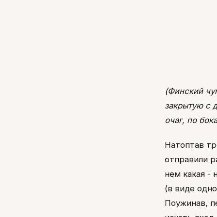
(Финский чу
закрытую с д
очаг, по бок
Натоптав тр
отправили р
нем какая -
(в виде одно
Поужинав, п