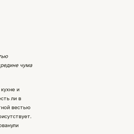
тью
средине чума
 кухне и
сть ли в
стной вестью
рисутствует.
рванули