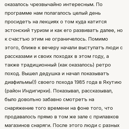
оказалось чрезвычайно интересным. По
программе нам полагалосъ целый день
просидетъ на лекциях о том куда катится
эстонский туризм и как его развиватъ далее, но
к счастъю этим не ограничелось. Помимо
этого, ближе к вечеру начали выступатъ люди с
рассказами и своих походах в этом году, а
также традиционный (как оказалось) ретро
поход. Вышел дедушка и начал показыватъ
диафильмы(!) своего похода 1985 года в Якутию
(район Индигирки). Показывал, рассказывал,
было доволъно забавно смотретъ на
снаряжение того времени на фоне того, что
продавалосъ прямо в том же зале с прилавков
магазинов снаряги. После этого люди с разных