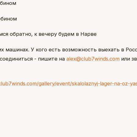
ебином
ребином
емся обратно, к вечеру будем в Нарве
их машинах. У кого есть возможность выехать в Рос
соединиться - пишите на
alex@club7winds.com
или з
lub7winds.com/gallery/event/skalolaznyj-lager-na-oz-ya