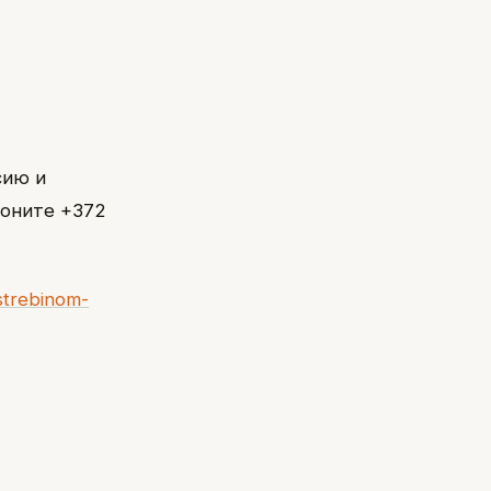
сию и
воните +372
strebinom-