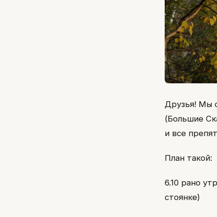
Друзья! Мы 
(Большие Ска
и все препя
План такой:
6.10 рано ут
стоянке)