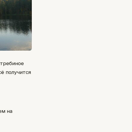
стребиное
сё получится
ем на