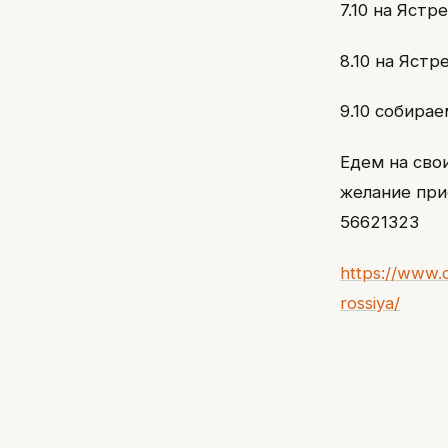
7.10 на Ястр
8.10 на Яст
9.10 собира
Едем на сво
желание при
56621323
https://www.c
rossiya/