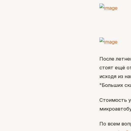
После летне
стоят ещё о
исходя из н
"Больших ска
Стоимость у
микроавтобу
По всем воп