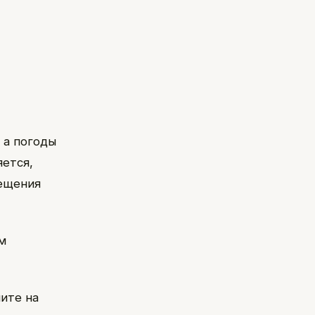
 а погоды
яется,
сещения
м
ите на