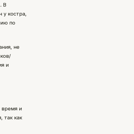
. В
 у костра,
нию по
ния, не
ков/
ия и
 время и
 так как