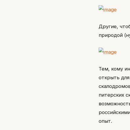
Другие, что
природой (н
Тем, кому и
открыть для
скалодромов
питерских с
возможность
российскими
опыт.