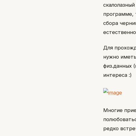
скалолазный 
программе, 
сбора черни
естественно
Для прохожд
нужно иметь
физ.данных 
интереса :)
Многие прие
полюбоватьс
редко встре