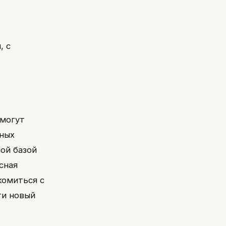
, с
 могут
нных
ой базой
сная
комиться с
ти новый