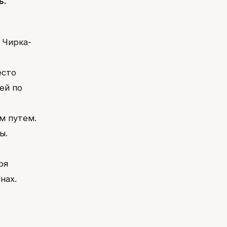
ь.
 Чирка-
Место
ей по
м путем.
ы.
ря
нах.