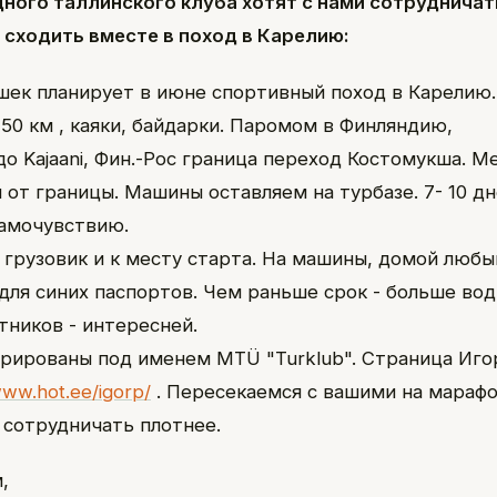
дного таллинского клуба хотят с нами сотрудничат
сходить вместе в поход в Карелию:
шек планирует в июне спортивный поход в Карелию.
250 км , каяки, байдарки. Паромом в Финляндию,
до Kajaani, Фин.-Рос граница переход Костомукша. 
 от границы. Машины оставляем на турбазе. 7- 10 дн
самочувствию.
 грузовик и к месту старта. На машины, домой любы
 для синих паспортов. Чем раньше срок - больше вод
тников - интересней.
рированы под именем MTÜ "Turklub". Страница Иго
ww.hot.ee/igorp/
. Пересекаемся с вашими на марафо
 сотрудничать плотнее.
,