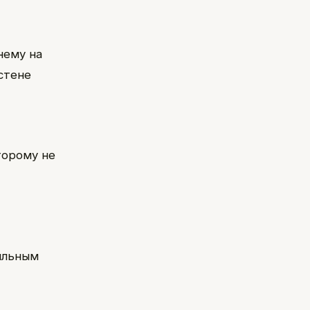
нему на
стене
торому не
вильным