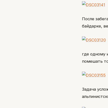
После забег
байдарке, в
где одному 
помешать то
Задача усло
альпинистск