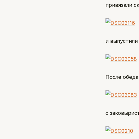
привязали с
и выпустили
После обеда
с заковырис