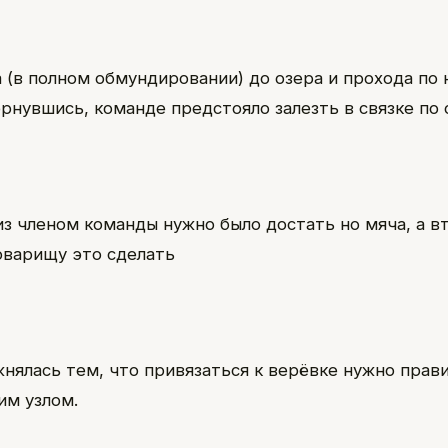
а (в полном обмундировании) до озера и прохода по 
ернувшись, команде предстояло залезть в связке по 
из членом команды нужно было достать но мяча, а в
варищу это сделать
жнялась тем, что привязаться к верёвке нужно пра
им узлом.