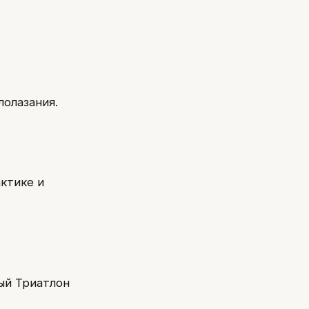
лолазания.
ктике и
ый Триатлон