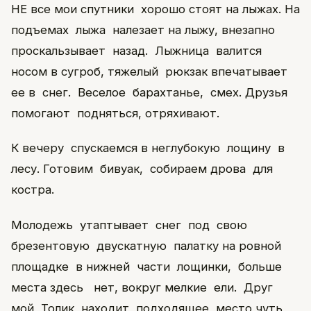
НЕ все мои спутники хорошо стоят на лыжах. На
подъемах лыжа налезает на лыжу, внезапно
проскальзывает назад. Лыжница валится
носом в сугроб, тяжелый рюкзак впечатывает
ее в снег. Веселое барахтанье, смех. Друзья
помогают подняться, отряхивают.
К вечеру спускаемся в неглубокую лощину в
лесу. Готовим бивуак, собираем дрова для
костра.
Молодежь утаптывает снег под свою
брезентовую двускатную палатку на ровной
площадке в нижней части лощинки, больше
места здесь нет, вокруг мелкие ели. Друг
мой Толик находит подходящее место чуть