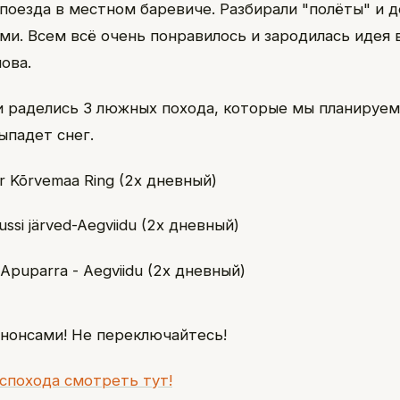
поезда в местном баревиче. Разбирали "полёты" и 
ми. Всем всё очень понравилось и зародилась идея 
ова.
и раделись 3 люжных похода, которые мы планируе
ыпадет снег.
r Kõrvemaa Ring (2х дневный)
ussi järved-Aegviidu (2х дневный)
 Apuparra - Aegviidu (2х дневный)
анонсами! Не переключайтесь!
спохода смотреть тут!