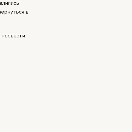
делились
вернуться в
м провести