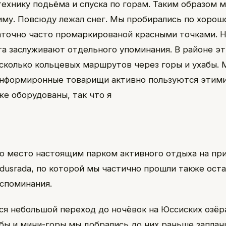
технику подьёма и спуска по горам. Таким образом 
иму. Повсюду лежал снег. Мы пробирались по хорош
аточно часто промаркированой красными точками. Н
та заслуживают отдельного упоминания. В районе эт
сколько кольцевых маршрутов через горы и ухабы. 
нформиронные товарищи активно пользуются этими
же оборудованы, так что я
то место настоящим парком активного отдыха на пр
oodusrada, по которой мы частично прошли также ост
споминания.
ся небольшой переход до ночёвок на Юссиских озёр
бы и мини-горы мы добрались до них раньше заплан