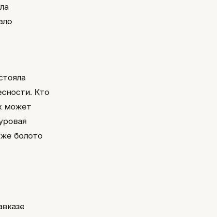
ла
ало
стояла
есности. Кто
ах может
суровая
 же болото
авказе