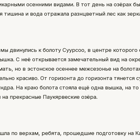
икарными осенними видами. В тот день на озёрах бы
я тишина и вода отражала разнцветный лес как зерк
 мы двинулись к болоту Суурсоо, в центре которого 
ышка. С неё открывается замечательный вид на окр
мать, но в эстонское осеннее межсезонье на болот
ельно красиво. От горизонта до горизонта тянется 
ундра. На краю болота стояла ещё одна вышка, на то
и на прекрасные Паукярвеские озёра.
 шла по верхам, ребята, прошедшие подготовку на К