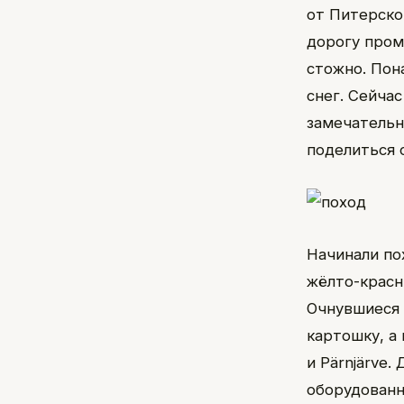
от Питерско
дорогу пром
стожно. Пон
снег. Сейчас
замечательн
поделиться 
Начинали по
жёлто-красн
Очнувшиеся 
картошку, а 
и Pärnjärve.
оборудованн