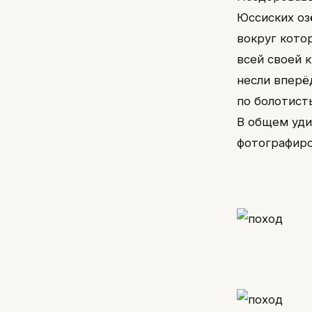
Юссиских озё
вокруг кото
всей своей к
несли вперё
по болотист
В общем уди
фотографиро