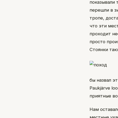
показывали 
перешли в з
тропе, дост
что эти мес
проходит не
просто прои
Стоянки так
бы назвал э
Paukjärve l
приятные во
Нам оставал
местные уха