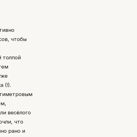
ативно
сов, чтобы
й толпой
тем
уже
 (!).
антиметровым
ём,
ли весёлого
очли, что
но рано и