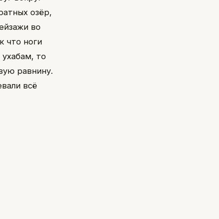
уратных озёр,
ейзажи во
к что ноги
 ухабам, то
вую равнину.
евали всё