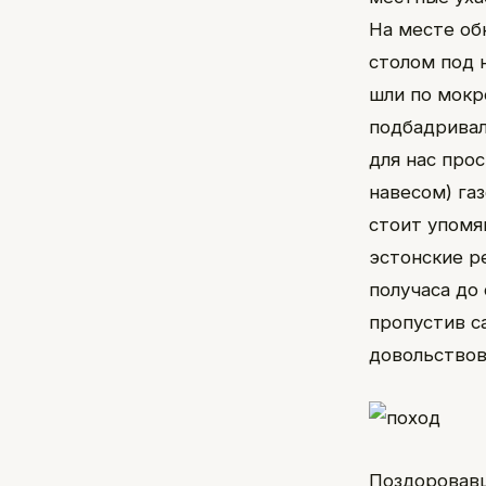
На месте об
столом под 
шли по мокр
подбадривал
для нас прос
навесом) газ
стоит упомя
эстонские р
получаса до
пропустив с
довольствов
Поздоровавш