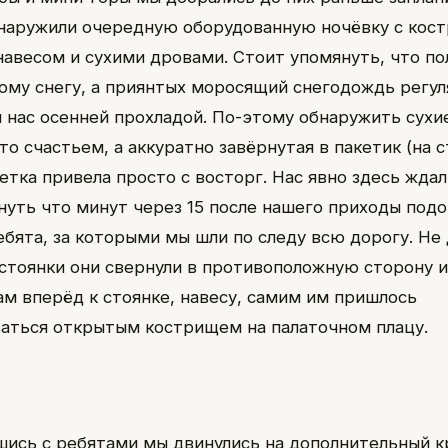
наружили очередную оборудованную ночёвку с кос
навесом и сухими дровами. Стоит упомянуть, что по
ому снегу, а приянтых моросящий снегодождь регу
 нас осенней прохладой. По-этому обнаружить сухи
то счастьем, а аккуратно завёрнутая в пакетик (на 
етка привела просто с восторг. Нас явно здесь жда
нуть что минут через 15 после нашего приходы под
ебята, за которыми мы шли по следу всю дорогу. Не
 стоянки они свернули в противоположную сторону 
ам вперёд к стоянке, навесу, самим им пришлось
аться открытым кострищем на палаточном плацу.
ись с ребятами мы двинулись на дополнительный к