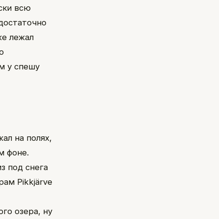
ски всю
 достаточно
же лежал
о
м у спешу
ал на полях,
м фоне.
з под снега
ам Pikkjärve
го озера, ну