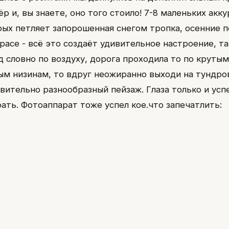
р и, вы знаете, оно того стоило! 7-8 маленьких акк
рых петляет запорошенная снегом тропка, осенние п
расе - всё это создаёт удивительное настроение, та
д словно по воздуху, дорога проходила то по крутым
ым низинам, то вдруг неожиранно выходи на тундро
вительно разнообразный пейзаж. Глаза только и усп
ать. Фотоаппарат тоже успел кое.что запечатлить: