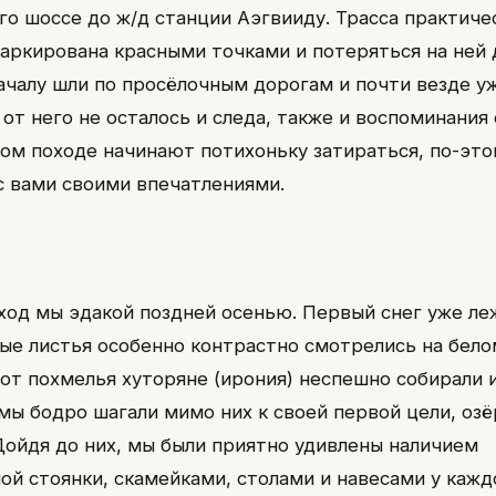
го шоссе до ж/д станции Аэгвииду. Трасса практиче
аркирована красными точками и потеряться на ней
ачалу шли по просёлочным дорогам и почти везде у
 от него не осталось и следа, также и воспоминания 
ом походе начинают потихоньку затираться, по-это
с вами своими впечатлениями.
ход мы эдакой поздней осенью. Первый снег уже леж
ые листья особенно контрастно смотрелись на бело
от похмелья хуторяне (ирония) неспешно собирали и
мы бодро шагали мимо них к своей первой цели, озёр
 Дойдя до них, мы были приятно удивлены наличием
ой стоянки, скамейками, столами и навесами у каждо