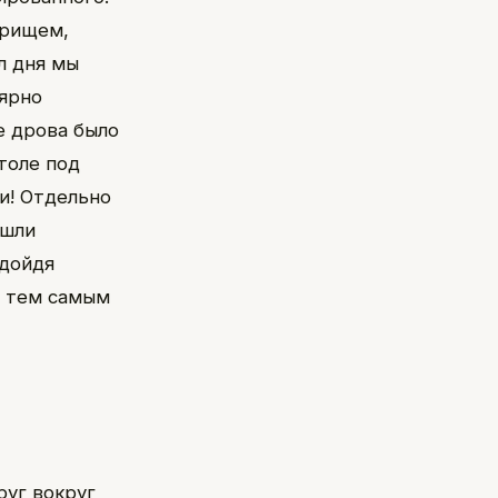
трищем,
л дня мы
лярно
е дрова было
столе под
ли! Отдельно
ошли
 дойдя
и тем самым
руг вокруг