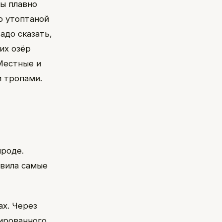
мы плавно
о утоптаной
адо сказать,
их озёр
Местные и
 тропами.
ироде.
авила самые
ах. Через
ированного.