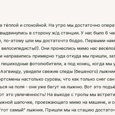
а тёплой и спокойной. На утро мы достаточно опер
выдвинулись в сторону ж/д станции. У нас было 6 ча
ё, по-этому шли мы достаточто бодро. Первыми нам
 велосипедисты(!). Они пронеслись мимо нас весёло
) и направились примерно туда откуда мы пришли, за
 пешиходные фотолюбители, а под конец, когда мы 
Аэгвииду, увидели свежие следы (бешеного) лыжника
ртсмены настолько суровы, что как только снег с
ся на поля - они уже бегут на лыжню. Вот это подь
от это увлечённость! На выходе с тропы мы встрети
ыжной шапочке, проезжающего мимо на машине, и с
"тот самый" лыжник. Пришли мы на стацию достаточ