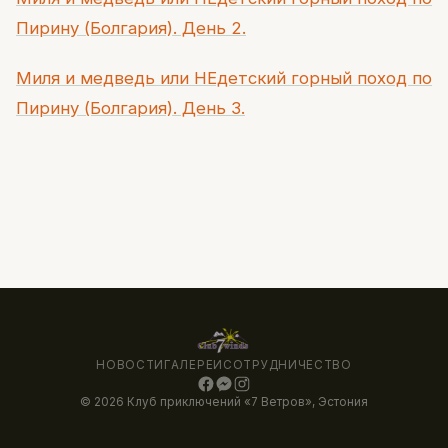
Пирину (Болгария). День 2.
Миля и медведь или НЕдетский горный поход по
Пирину (Болгария). День 3.
НОВОСТИ
ГАЛЕРЕИ
СОТРУДНИЧЕСТВО
© 2026 Клуб приключений «7 Ветров», Эстония