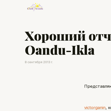
Хороший отчё
Oandu-Ikla
8 сентября 2013 г.
Представля
victorganin
, 