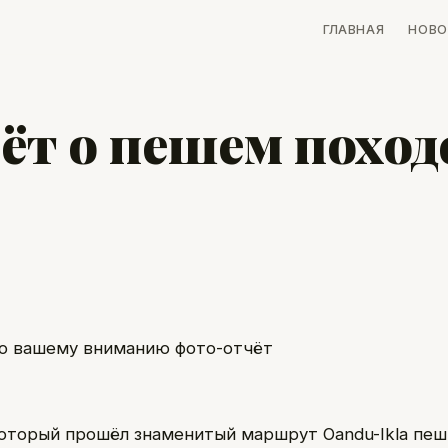
ГЛАВНАЯ
НОВО
т о пешем поход
ю вашему вниманию фото-отчёт
который прошёл знаменитый маршрут Oandu-Ikla пеш