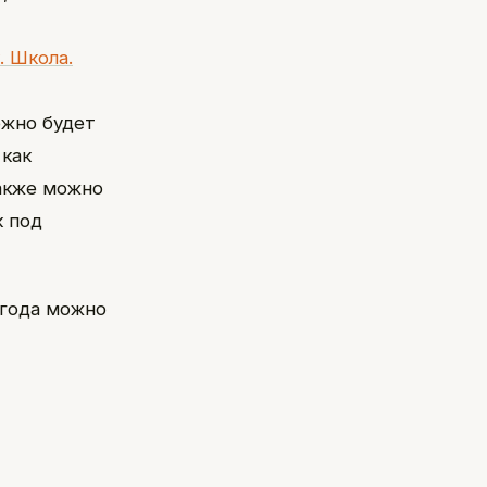
. Школа.
ожно будет
 как
Также можно
к под
 года можно