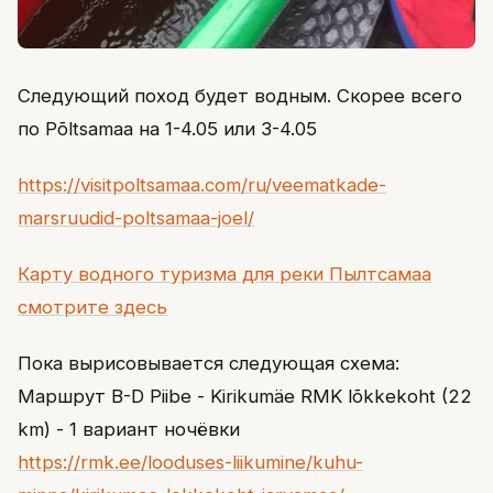
Следующий поход будет водным. Скорее всего
по Põltsamaa на 1-4.05 или 3-4.05
https://visitpoltsamaa.com/ru/veematkade-
marsruudid-poltsamaa-joel/
Карту водного туризма для реки Пылтсамаа
смотрите здесь
Пока вырисовывается следующая схема:
Маршрут B-D Piibe - Kirikumäe RMK lõkkekoht (22
km) - 1 вариант ночёвки
https://rmk.ee/looduses-liikumine/kuhu-