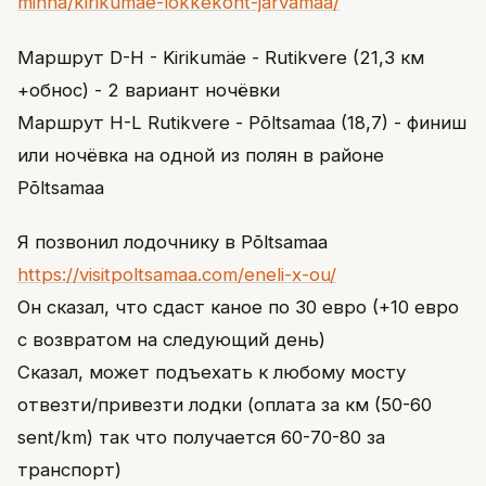
minna/kirikumae-lokkekoht-jarvamaa/
Маршрут D-H - Kirikumäe - Rutikvere (21,3 км
+обнос) - 2 вариант ночёвки
Маршрут H-L Rutikvere - Põltsamaa (18,7) - финиш
или ночёвка на одной из полян в районе
Põltsamaa
Я позвонил лодочнику в Põltsamaa
https://visitpoltsamaa.com/eneli-x-ou/
Он сказал, что сдаст каное по 30 евро (+10 евро
с возвратом на следующий день)
Сказал, может подъехать к любому мосту
отвезти/привезти лодки (оплата за км (50-60
sent/km) так что получается 60-70-80 за
транспорт)