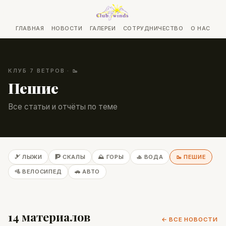
ГЛАВНАЯ
НОВОСТИ
ГАЛЕРЕИ
СОТРУДНИЧЕСТВО
О НАС
КЛУБ 7 ВЕТРОВ · 🥾
Пешие
Все статьи и отчёты по теме
🎿 ЛЫЖИ
🧗 СКАЛЫ
⛰️ ГОРЫ
🚣 ВОДА
🥾 ПЕШИЕ
🚵 ВЕЛОСИПЕД
🚗 АВТО
14 материалов
← ВСЕ НОВОСТИ